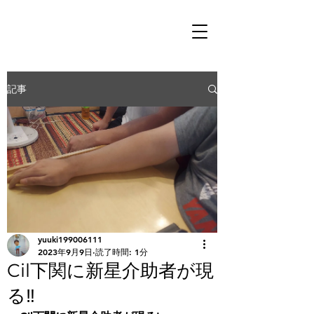
記事
yuuki199006111
2023年9月9日
読了時間: 1分
Cil下関に新星介助者が現
る‼️