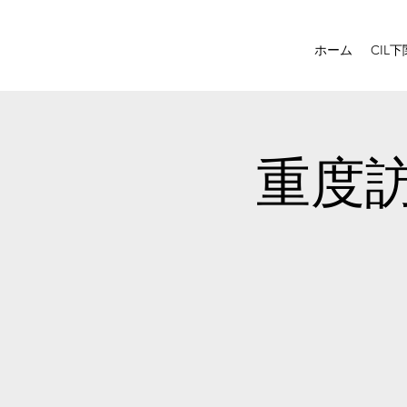
ホーム
CIL下
重度