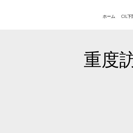
ホーム
CIL下
重度