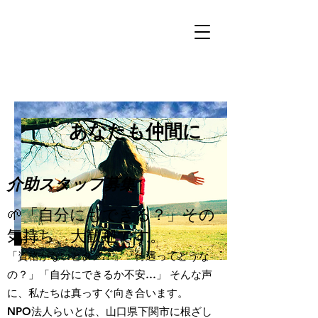
あなたも仲間に
​介助スタッフ募集
🌱「自分にもできる？」その
気持ち、大歓迎です。
「資格がないとダメ？」「待遇ってどうな
の？」「自分にできるか不安…」 そんな声
に、私たちは真っすぐ向き合います。
NPO法人らいとは、山口県下関市に根ざし